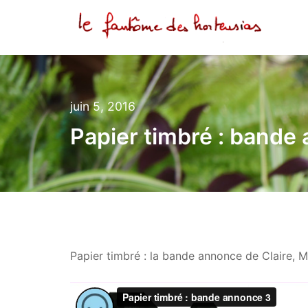
Aller
au
contenu
Le fantôme des horten
août
juin 5, 2016
17,
Papier timbré : bande
2025
Papier timbré : la bande annonce de Claire, 